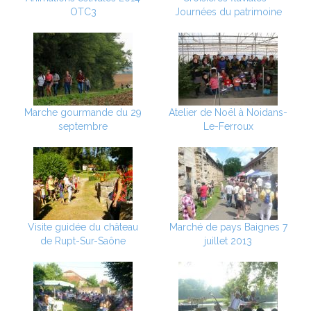
OTC3
Journées du patrimoine
Marche gourmande du 29
Atelier de Noël à Noidans-
septembre
Le-Ferroux
Visite guidée du château
Marché de pays Baignes 7
de Rupt-Sur-Saône
juillet 2013