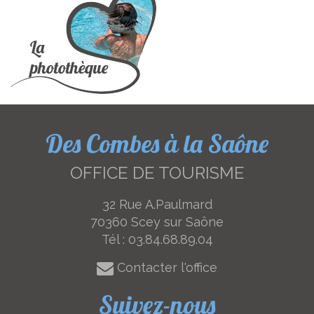
Des Combes à la Saône
OFFICE DE TOURISME
32 Rue A.Paulmard
70360 Scey sur Saône
Tél :
03.84.68.89.04
Contacter l'office
Suivez-nous