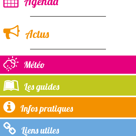
Agenda
Actus
Météo
Les guides
Infos pratiques
Liens utiles