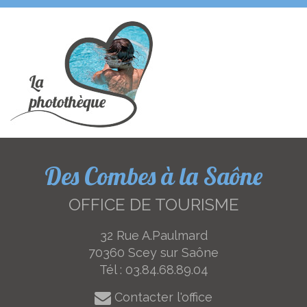
Des Combes à la Saône
OFFICE DE TOURISME
32 Rue A.Paulmard
70360 Scey sur Saône
Tél :
03.84.68.89.04
Contacter l'office