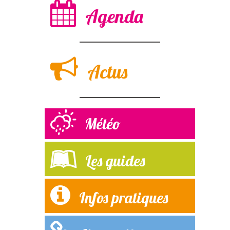
Agenda
Actus
Météo
Les guides
Infos pratiques