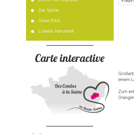
page 
Der Saône
Unser Erbe
Lokales Handwerk
Carte interactive
Großart
einem L
Zum entd
Orange