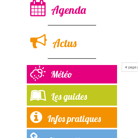
Agenda
Actus
page 
Météo
Les guides
Infos pratiques