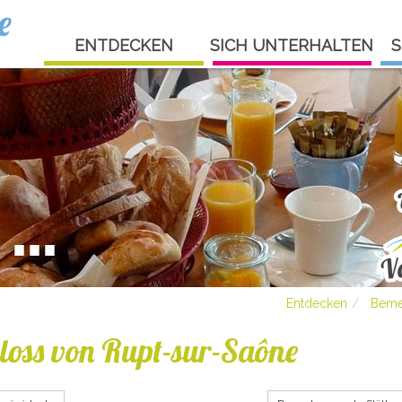
e
ENTDECKEN
SICH UNTERHALTEN
S
Entdecken
Beme
loss von Rupt-sur-Saône