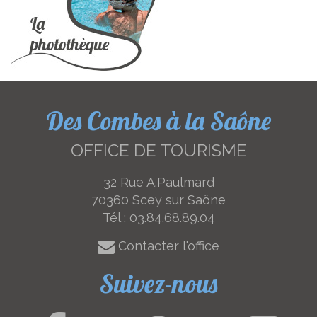
Des Combes à la Saône
OFFICE DE TOURISME
32 Rue A.Paulmard
70360 Scey sur Saône
Tél :
03.84.68.89.04
Contacter l'office
Suivez-nous