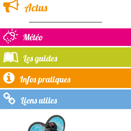
Actus
Météo
Les guides
Infos pratiques
Liens utiles