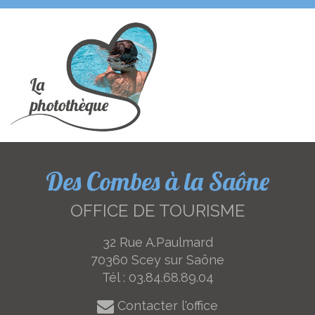
Des Combes à la Saône
OFFICE DE TOURISME
32 Rue A.Paulmard
70360 Scey sur Saône
Tél :
03.84.68.89.04
Contacter l'office