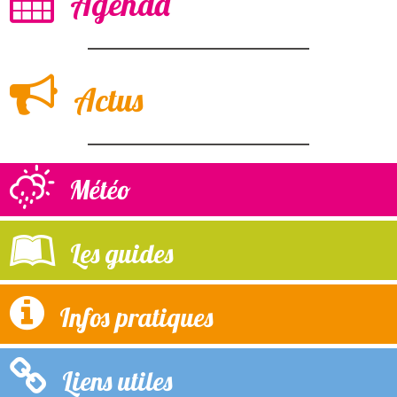
Agenda
Actus
Météo
Les guides
Infos pratiques
Liens utiles